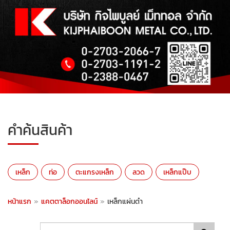
คำค้นสินค้า
เหล็ก
ท่อ
ตะแกรงเหล็ก
ลวด
เหล็กแป๊บ
หน้าแรก
»
แคตตาล็อกออนไลน์
»
เหล็กแผ่นดำ